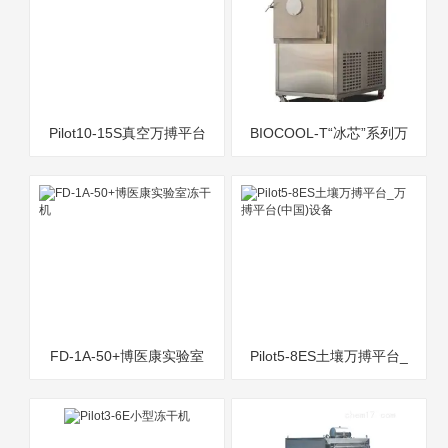
Pilot10-15S真空万搏平台
BIOCOOL-T“冰芯”系列万
_万搏平台(中国)
搏平台_万搏平台(中国)
FD-1A-50+博医康实验室
Pilot5-8ES土壤万搏平台_
冻干机
万搏平台(中国)设备