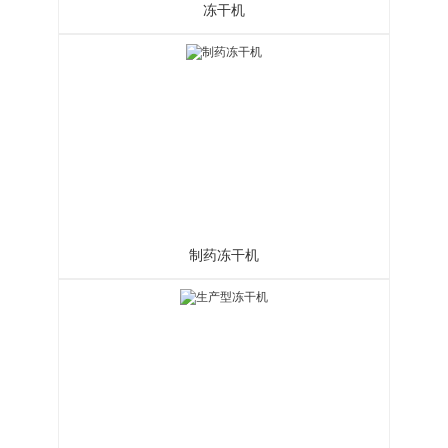
冻干机
制药冻干机