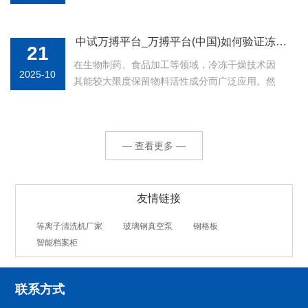
的高效冻干处理，助力产品的质量提升与研发推
进。然而，由于设备构造复杂且使用频率较高，
中试万搏平台_万搏平台(中国)如何验证冻干工艺可行性
若想让其长期稳定运行、延长使用寿命，掌握一
21
些实用的技巧十分关键。首先，中试万搏平台_万
在生物制药、食品加工等领域，冷冻干燥技术因
2025-10
搏平台(中国)...
其能较大限度保留物料活性成分而广泛应用。然
而，实验室小试结果向工业化生产的转化过程中
存在诸多变量风险。中试万搏平台_万搏平台(中
国)作为衔接研发与量产的关键装备，其工艺验证
— 查看更多 —
环节至关重要。本文将从设备选型、参数优化
到...
友情链接
等离子清洗机厂家
玻璃钢真空泵
钢格板
智能档案柜
联系方式