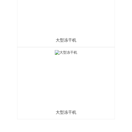
大型冻干机
大型冻干机