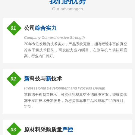
我们的
优势
Our advantages
公司
综合实力
01
Company Comprehensive Strength
20年专注发展的技术实力，产品系统完整，拥有经验丰富的真空
冷冻干燥技术团队，研发能力业内瞩目，在教学机市场认可度
高，行业内口碑好。
新
科技与
新
技术
02
Professional Development and Process Design
掌握冻干机制造技术，可提供完整真空冷冻解决方案，能够提供
冻干应用技术开发服务，为您提供标准产品和非标产品的设计、
定制。
原材料采购质量
严控
03