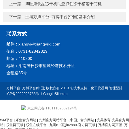
上一篇：
博医康食品冻干机助您抓住冻干榴莲干商机
下一篇：
土壤万搏平台_万搏平台(中国)基本介绍
联系方式
邮件：
xiangyi@xiangyilxj.com
传真：0731-82842829
邮编：410200
地址：
湖南省长沙市望城经济技术开区
金穗路35号
万搏平台_万搏平台(中国) 版权所有 2019
京
技术支持：
化工仪器网
管理登陆
ICP备2022028788号-1
GoogleSitemap
京公网安备 11011102002194号
WM平台
|
乐鱼官方网站
|
九州官方网站平台（中国）官方网站
|
完美体育·完美官方网
站
|
乐鱼网页版
|
乐鱼在线平台
|
九州(中国)jiuzhou·官方网页版
|
万搏官方网页版_万