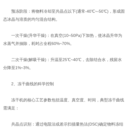
​​预冻阶段​​：将物料冷却至共晶点以下(通常-40℃~-50℃)，形成固
态冰晶与溶质的均匀混合结构。
​​一次干燥(升华干燥)​​：在真空(10~50Pa)下加热，使冰晶升华为
水蒸气并抽除，耗时占全程60%~70%。
​​二次干燥(解吸干燥)​​：升温至25℃~40℃，去除结合水，残留水
分降至1%~3%。
​​2、冻干曲线的科学控制​​
冻干机的核心工艺参数包括温度、真空度、时间，典型冻干曲线
需满足：
​​共晶点识别​​：通过电阻法或差示扫描量热法(DSC)确定物料冻结