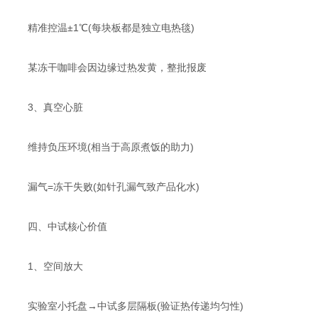
精准控温±1℃(每块板都是独立电热毯)
某冻干咖啡会因边缘过热发黄，整批报废
​​3、真空心脏​​
维持负压环境(相当于高原煮饭的助力)
漏气=冻干失败(如针孔漏气致产品化水)
​​四、中试核心价值​
1​​、空间放大
实验室小托盘→中试多层隔板(验证热传递均匀性)