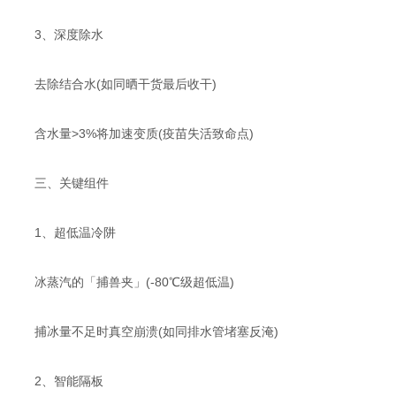
​​3、深度除水​​
去除结合水(如同晒干货最后收干)
含水量>3%将加速变质(疫苗失活致命点)
​​三、关键组件​
1​​、超低温冷阱​​
冰蒸汽的「捕兽夹」(-80℃级超低温)
捕冰量不足时真空崩溃(如同排水管堵塞反淹)
​​2、智能隔板​​