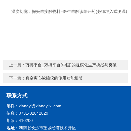
​​温度幻觉​​：探头未接触物料=医生未触诊即开药(必须埋入式测温)
上一篇：
万搏平台_万搏平台(中国)的规模化生产挑战与突破
下一篇：
真空离心浓缩仪的使用功能细节
联系方式
邮件：
xiangyi@xiangyilxj.com
传真：0731-82842829
邮编：410200
地址：
湖南省长沙市望城经济技术开区