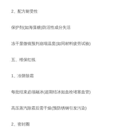
​​2、配方耐受性
保护剂(如海藻糖)防活性成分失活
冻干显微镜预判崩塌温度(如同材料疲劳试验)
​​五、维保红线​
​​1、冷阱除霜​​
每批结束必须融冰(超期结冰如血栓堵塞血管)
高压蒸汽除霜后需干燥(预防锈钢引发污染)
​​2、密封圈