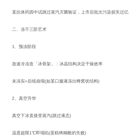
某抗体药因中试跳过蒸汽灭菌验证，上市后批次污染损失过亿
​​二、冻干三阶艺术​
1、预冻阶段​​
急速冷冻造「冰骨架」：冰晶结构决定干燥效率
未冻实=后续崩塌(如某口服液冻出蜂窝状结构)
​​2、真空升华​​
真空下冰直接变蒸汽(跳过液态)
温度超限1℃即塌陷(蛋糕烤糊般的失败)