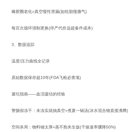
橡胶圈老化=真空慢性泄漏(如轮胎慢撒气)
每百次循环强制更换(停产代价远超备件成本)
​​3、数据追踪
温度/压力曲线全记录
原始数据保存超10年(FDA飞检必查项)
​​避坑指南——血泪凝结的经验​​
​​警惕假冻干​​：未冻实就抽真空=煮废一锅汤(冰水混合物直接沸腾)
​​空间杀局​​：物料铺太厚=蒸不熟夹生饭(干燥速率骤降50%)