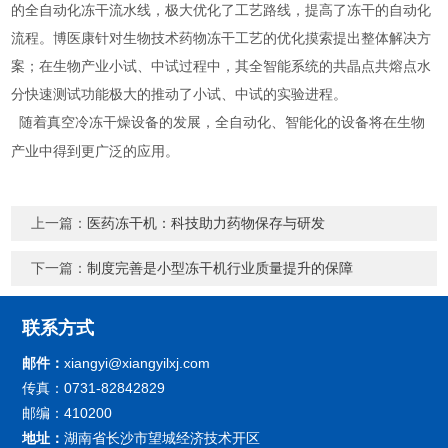
的全自动化冻干流水线，极大优化了工艺路线，提高了冻干的自动化
流程。博医康针对生物技术药物冻干工艺的优化摸索提出整体解决方
案；在生物产业小试、中试过程中，其全智能系统的共晶点共熔点水
分快速测试功能极大的推动了小试、中试的实验进程。
随着真空冷冻干燥设备的发展，全自动化、智能化的设备将在生物
产业中得到更广泛的应用。
上一篇：
医药冻干机：科技助力药物保存与研发
下一篇：
制度完善是小型冻干机行业质量提升的保障
联系方式
邮件：
xiangyi@xiangyilxj.com
传真：0731-82842829
邮编：410200
地址：
湖南省长沙市望城经济技术开区