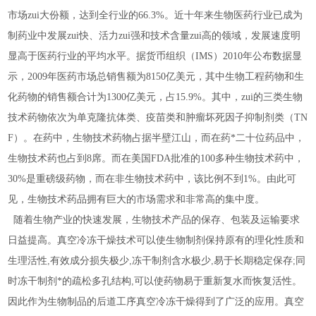
市场zui大份额，达到全行业的66.3%。近十年来生物医药行业已成为
制药业中发展zui快、活力zui强和技术含量zui高的领域，发展速度明
显高于医药行业的平均水平。据货币组织（IMS）2010年公布数据显
示，2009年医药市场总销售额为8150亿美元，其中生物工程药物和生
化药物的销售额合计为1300亿美元，占15.9%。其中，zui的三类生物
技术药物依次为单克隆抗体类、疫苗类和肿瘤坏死因子抑制剂类（TN
F）。在药中，生物技术药物占据半壁江山，而在药*二十位药品中，
生物技术药也占到8席。而在美国FDA批准的100多种生物技术药中，
30%是重磅级药物，而在非生物技术药中，该比例不到1%。由此可
见，生物技术药品拥有巨大的市场需求和非常高的集中度。
随着生物产业的快速发展，生物技术产品的保存、包装及运输要求
日益提高。
真空冷冻干燥技术可以使生物制剂保持原有的理化性质和
生理活性
,
有效成分损失极少
,
冻干制剂含水极少
,
易于长期稳定保存
;
同
时冻干制剂*的疏松多孔结构
,
可以使药物易于重新复水而恢复活性。
因此
作为生物制品的后道工序真空冷冻干燥得到了广泛的应用。真空