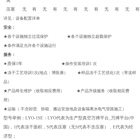
离
压塞
无
有
无
有
无
有
无
有
无
有
无
有
详见：设备配置详单
安全：
★各个设施独立过流保护 ★各个设施独立超载保护
★条件满足允许各个设施运行
服务：
★
质保1年
★操作安装培训1 次
★冻干工艺培训1次(地点：博医康） ★样品冻干工艺优化1次（寄送样
品）
★产品终生维护（收取相应费用） ★产品升级服务（收取相应费
用）
★运输（ 不含卸货、拆箱、搬运安放地及设备隔离水电气管路施工）
型号举例：LYO-1SE：LYO代表为生产型真空万搏平台_万搏平台(中
国)，1代表冻干面积，S代表压塞（无S代表不含压塞），E代表为经
济型；