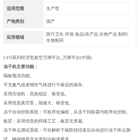
适用范围
生产型
产地类别
国产
医疗卫生,环保,食品/农产品,生物产业,制药/
应用领域
生物制药
LYO系列经济型真空万搏平台_万搏平台(中国)
冻干机
主要功能：
隔板预冻功能。
可充氮气或者惰性气体进行干燥后的保存。
采用压缩机，高效稳定、噪音低。
采用优质真空泵，抽速大、噪音低。
冻干自动控制系统：可程序化编程，从冻干到除霜均程序化控制。
板层：采用优良的焊接工艺，板层无泄漏。
冻干终点测试系统：可在解析干燥阶段结束后自动进行冻干终点测
试，确保物质含水率到达标准要求。