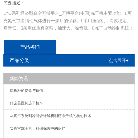
简要描述：
LYO系列经济型真空万搏平台_万搏平台(中国)冻干机主要功能：可
充氮气或者惰性气体进行干燥后的保存。采用压缩机，高效稳定、
噪音低。采用优质真空泵，抽速大、噪音低。冻干自动控制系统：
可程序化编程，从冻干到除霜均程序化控制。板层：采用优良的焊
接工艺，板层无泄漏。冻干终点测试系统：可在解析干燥阶段结束
产品咨询
后自动进行冻干终点测试，确保物质含水率到达标准要求。
产品分类
点击展开+
新闻资讯
​​层析柜的使命与价值
什么是医药冻干机？​​
从真空系统到冷阱设计解析制药冻干机的核心技术
实验室冻干机：科研探索中的伙伴