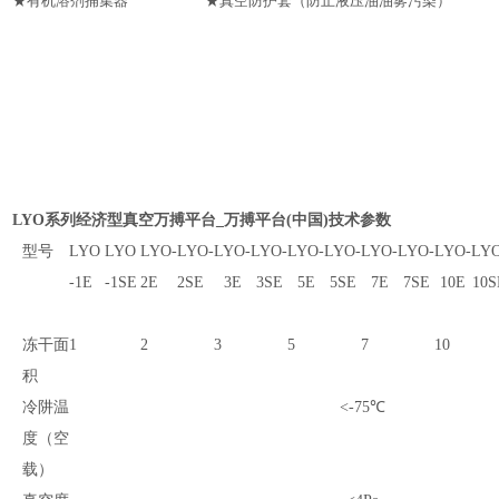
★有机溶剂捕集器 ★真空防护套（防止液压油油雾污染）
LYO系列经济型真空万搏平台_万搏平台(中国)技术参数
型号
LYO
LYO
LYO-
LYO-
LYO-
LYO-
LYO-
LYO-
LYO-
LYO-
LYO-
LYO
-1E
-1SE
2E
2SE
3E
3SE
5E
5SE
7E
7SE
10E
10S
冻干面
1
2
3
5
7
10
积
冷阱温
<-75℃
度（空
载）