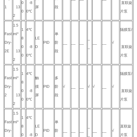
0
-8
直联旋
1
13
屏
段
0
0℃
片泵
2
1.5
1
4℃
隔膜泵/
Fast
ml*
单
8
LE
_
Dry-
PID
阶
__
__
__
__
__
√
0
-8
D
_
直联旋
2E
13
段
0
0℃
片泵
2
1.5
1
4℃
隔膜泵/
Fast
ml*
触
多
8
Dry-
摸
PID
阶
√
__
__
√
√
__
√
0
-8
直联旋
2
13
屏
段
0
0℃
片泵
2
1.5
1
4℃
Fast
ml*
单
8
LE
_
直联旋
Dry-
PID
阶
__
__
__
__
__
√
0
-8
D
_
片泵