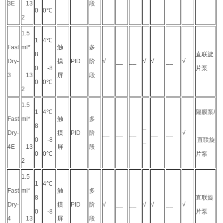
3E
13
段
0
0℃
2
1.5
1
4℃
Fast
ml*
触
多
8
直联旋
Dry-
摸
PID
阶
√
__
__
√
√
__
√
0
-8
片泵
3
13
屏
段
0
0℃
2
1.5
1
4℃
隔膜泵/
Fast
ml*
触
多
8
_
Dry-
摸
PID
阶
__
__
__
__
__
√
0
-8
_
直联旋
4E
13
屏
段
0
0℃
片泵
2
1.5
1
4℃
Fast
ml*
触
多
8
直联旋
Dry-
摸
PID
阶
√
__
__
√
√
__
√
0
-8
片泵
4
13
屏
段