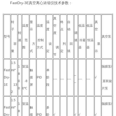
FastDry-3E真空离心浓缩仪技术参数：
真
转
显
温
终
自
真
温度
温度
空
低温
低温
子
示
度
点
动
空
转
度
调
型号
真空泵
速
范
控制
速
冷凝
恒温
容
方
设
判
回
显
围
方式
调
器
器
量
式
定
定
填
示
节
1.5
1
室温
隔膜泵/
Fast
ml*
触
单
8
_
Dry-
摸
PID
阶
__
__
__
__
__
√
0
-8
_
直联旋
1E
13
屏
段
0
0℃
片泵
2
1.5
1
室温
隔膜泵/
Fast
ml*
触
多
8
Dry-
摸
PID
阶
√
__
__
√
√
__
√