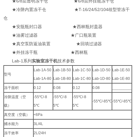
★6/8层透明冻干仓 ★6/8层外挂瓶冻干仓
★冷阱内置冻干仓 ★T-16/24/52/104歧型管冻干
仓
★安瓿瓶封口器 ★西林瓶封盖器
★油雾过滤器 ★广口瓶装置
★真空泵防返油装置 ★回填过滤器
★外挂冻干瓶 ★西林瓶
Lab-1系列
实验室冻干机
技术参数
Lab-1A-50
Lab-1B-50
Lab-1C-50
Lab-1D-50
Lab-1E-50
型号
Lab-1A-80
Lab-1B-80
Lab-1C-80
Lab-1D-80
Lab-1E-80
冻干面积
0.12
0.08
0.12
0.08
_________
冷阱温度（空
-55℃/-8
-55℃/-8
-55℃/-8
-55℃/-85℃
-55℃/-85℃
载）
5℃
5℃
5℃
真空度（空载）
<6Pa
捕水能力
3L/4L
冻干效率
2L/24H