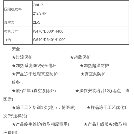
7/8HP
压缩机功率
2*2/3HP
真空泵
2L/S
整机尺寸
W470*D600*H400
（约）
W640*D640*H1000
安全：
★过流保护 ★超载保护
★加热系统36V安全电压 ★加热超温防护
★产品冻干过程真空防护 ★真空泵防护
服务：
★质保2年 (真空泵除外) ★操作安装培训1次(地点：博
医康)
★冻干工艺培训1次(地点：博医康) ★样品冻干工艺优化1
次(寄送样品)
★产品终生维护(收取相应费用) ★产品升级服务(收取相
应费用)