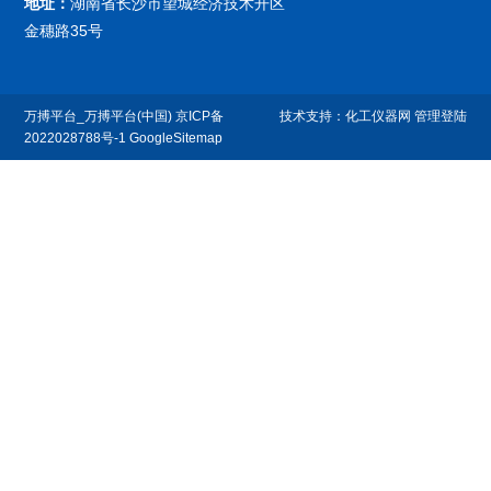
地址：
湖南省长沙市望城经济技术开区
金穗路35号
万搏平台_万搏平台(中国)
京ICP备
技术支持：
化工仪器网
管理登陆
2022028788号-1
GoogleSitemap