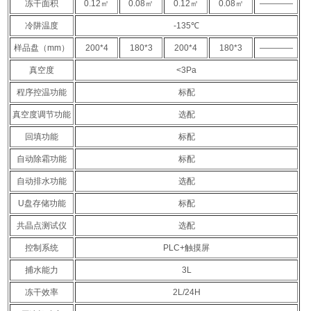
冻干面积
0.12㎡
0.08㎡
0.12㎡
0.08㎡
————
冷阱温度
-135℃
样品盘（mm）
200*4
180*3
200*4
180*3
————
真空度
<3Pa
程序控温功能
标配
真空度调节功能
选配
回填功能
标配
自动除霜功能
标配
自动排水功能
选配
U盘存储功能
标配
共晶点测试仪
选配
控制系统
PLC+触摸屏
捕水能力
3L
冻干效率
2L/24H