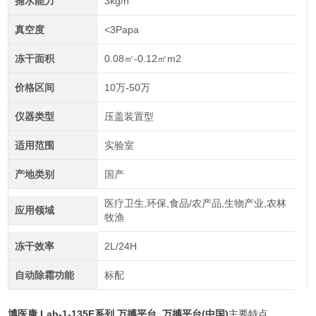
捕水能力
3kg/h
真空度
<3Papa
冻干面积
0.08㎡-0.12㎡m2
价格区间
10万-50万
仪器类型
压盖装置型
适用范围
实验室
产地类别
国产
医疗卫生,环保,食品/农产品,生物产业,农林
应用领域
牧渔
冻干效率
2L/24H
自动除霜功能
标配
博医康 Lab-1-135E系列 万搏平台_万搏平台(中国)
主要特点