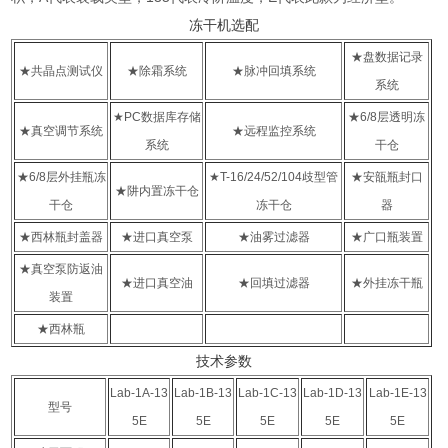
冻干机选配
★盘数据记录
★共晶点测试仪
★除霜系统
★脉冲回填系统
系统
★PC数据库存储
★6/8层透明冻
★真空调节系统
★远程监控系统
系统
干仓
★6/8层外挂瓶冻
★T-16/24/52/104歧型管
★安瓿瓶封口
★阱内置冻干仓
干仓
冻干仓
器
★西林瓶封盖器
★进口真空泵
★油雾过滤器
★广口瓶装置
★真空泵防返油
★进口真空油
★回填过滤器
★外挂冻干瓶
装置
★西林瓶
技术参数
Lab-1A-13
Lab-1B-13
Lab-1C-13
Lab-1D-13
Lab-1E-13
型号
5E
5E
5E
5E
5E