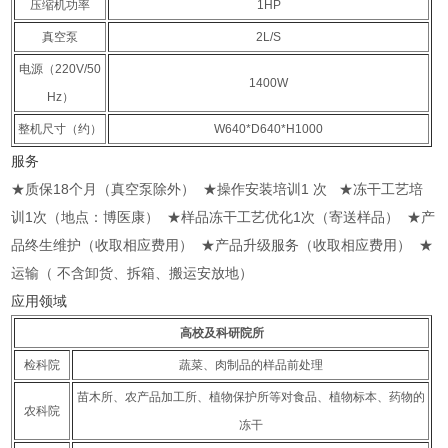
压缩机功率
1HP
真空泵
2L/S
电源（220V/50
1400W
Hz）
整机尺寸（约）
W640*D640*H1000
服务
★质保18个月（真空泵除外） ★操作安装培训1 次 ★冻干工艺培
训1次（地点：博医康） ★样品冻干工艺优化1次（寄送样品） ★产
品终生维护（收取相应费用） ★产品升级服务（收取相应费用） ★
运输（ 不含卸货、拆箱、搬运安放地）
应用领域
高校及科研院所
检科院
蔬菜、肉制品的样品前处理
苗木所、农产品加工所、植物保护所等对食品、植物标本、药物的
农科院
冻干