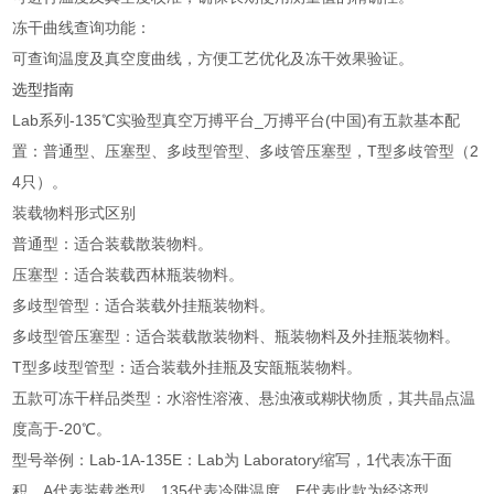
冻干曲线查询功能：
可查询温度及真空度曲线，方便工艺优化及冻干效果验证。
选型指南
Lab系列-135℃实验型真空万搏平台_万搏平台(中国)有五款基本配
置：普通型、压塞型、多歧型管型、多歧管压塞型，T型多歧管型（2
4只）。
装载物料形式区别
普通型：适合装载散装物料。
压塞型：适合装载西林瓶装物料。
多歧型管型：适合装载外挂瓶装物料。
多歧型管压塞型：适合装载散装物料、瓶装物料及外挂瓶装物料。
T型多歧型管型：适合装载外挂瓶及安瓿瓶装物料。
五款可冻干样品类型：水溶性溶液、悬浊液或糊状物质，其共晶点温
度高于-20℃。
型号举例：Lab-1A-135E：Lab为 Laboratory缩写，1代表冻干面
积，A代表装载类型，135代表冷阱温度，E代表此款为经济型。