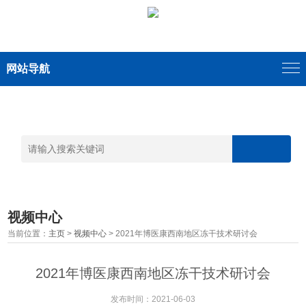
网站导航
视频中心
当前位置：
主页
>
视频中心
> 2021年博医康西南地区冻干技术研讨会
2021年博医康西南地区冻干技术研讨会
发布时间：2021-06-03