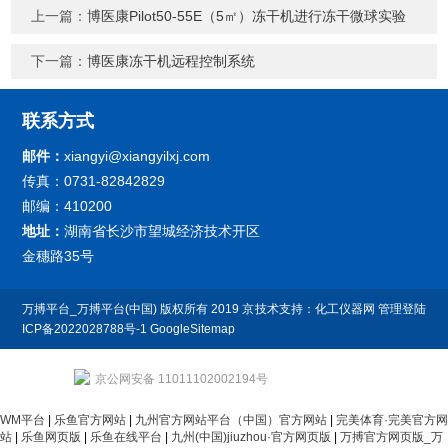
上一篇：
博医康Pilot50-55E（5㎡）冻干机进行冻干微球实验
下一篇：
博医康冻干机远程控制系统
联系方式
邮件：
xiangyi@xiangyilxj.com
传真：0731-82842829
邮编：410200
地址：
湖南省长沙市望城经济技术开区
金穗路35号
万搏平台_万搏平台(中国) 版权所有 2019
京
技术支持：
化工仪器网
管理登陆
ICP备2022028788号-1
GoogleSitemap
京公网安备 11011102002194号
WM平台
|
乐鱼官方网站
|
九州官方网站平台（中国）官方网站
|
完美体育·完美官方网
站
|
乐鱼网页版
|
乐鱼在线平台
|
九州(中国)jiuzhou·官方网页版
|
万搏官方网页版_万